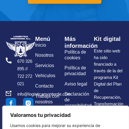
Menú
Más
Kit digital
Inicio
información
Este sitio web
Política de
Nosotros
cookies
ha sido
670 326
financiado a
Servicios
Política de
895 //
través de la del
privacidad
Vehiculos
722 272
programa Kit
Aviso legal
021
Digital del Plan
Contacto
de
Declaración
info@logisticamonterde.com
Trabaja con
Recuperación,
de
nosotros
Transformación
accesibilidad
y Resiliencia.
Valoramos tu privacidad
Canal de
denuncias
Usamos cookies para mejorar su experiencia de